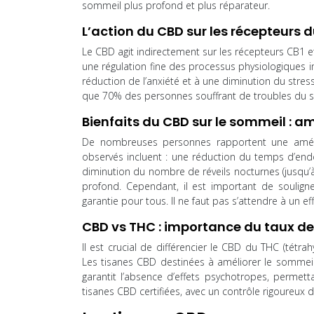
sommeil plus profond et plus réparateur.
L’action du CBD sur les récepteurs 
Le CBD agit indirectement sur les récepteurs CB1 et
une régulation fine des processus physiologiques im
réduction de l’anxiété et à une diminution du stre
que 70% des personnes souffrant de troubles du so
Bienfaits du CBD sur le sommeil : a
De nombreuses personnes rapportent une améli
observés incluent : une réduction du temps d’en
diminution du nombre de réveils nocturnes (jusqu
profond. Cependant, il est important de souligne
garantie pour tous. Il ne faut pas s’attendre à un e
CBD vs THC : importance du taux d
Il est crucial de différencier le CBD du THC (tétr
Les tisanes CBD destinées à améliorer le sommeil 
garantit l’absence d’effets psychotropes, permet
tisanes CBD certifiées, avec un contrôle rigoureux