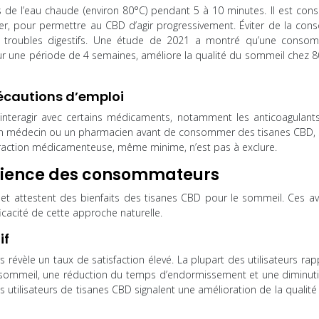
 de l’eau chaude (environ 80°C) pendant 5 à 10 minutes. Il est conse
er, pour permettre au CBD d’agir progressivement. Éviter de la co
ls troubles digestifs. Une étude de 2021 a montré qu’une conso
sur une période de 4 semaines, améliore la qualité du sommeil chez 
écautions d’emploi
interagir avec certains médicaments, notamment les anticoagulants
r son médecin ou un pharmacien avant de consommer des tisanes CBD, 
teraction médicamenteuse, même minime, n’est pas à exclure.
périence des consommateurs
et attestent des bienfaits des tisanes CBD pour le sommeil. Ces avi
fficacité de cette approche naturelle.
if
évèle un taux de satisfaction élevé. La plupart des utilisateurs rap
eur sommeil, une réduction du temps d’endormissement et une diminut
utilisateurs de tisanes CBD signalent une amélioration de la qualité