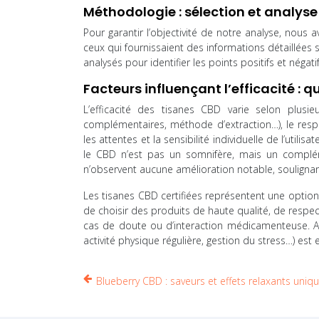
Méthodologie : sélection et analyse
Pour garantir l’objectivité de notre analyse, nous a
ceux qui fournissaient des informations détaillées sur
analysés pour identifier les points positifs et négatif
Facteurs influençant l’efficacité : q
L’efficacité des tisanes CBD varie selon plusie
complémentaires, méthode d’extraction…), le res
les attentes et la sensibilité individuelle de l’utili
le CBD n’est pas un somnifère, mais un complém
n’observent aucune amélioration notable, soulignant
Les tisanes CBD certifiées représentent une option
de choisir des produits de haute qualité, de resp
cas de doute ou d’interaction médicamenteuse. As
activité physique régulière, gestion du stress…) est
Blueberry CBD : saveurs et effets relaxants uniq