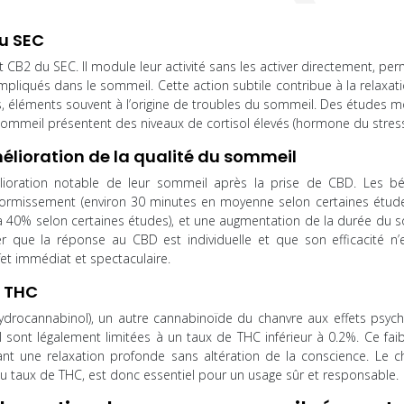
du SEC
 CB2 du SEC. Il module leur activité sans les activer directement, pe
pliqués dans le sommeil. Cette action subtile contribue à la relaxati
ss, éléments souvent à l’origine de troubles du sommeil. Des études 
mmeil présentent des niveaux de cortisol élevés (hormone du stress
mélioration de la qualité du sommeil
oration notable de leur sommeil après la prise de CBD. Les bé
dormissement (environ 30 minutes en moyenne selon certaines étude
’à 40% selon certaines études), et une augmentation de la durée du 
r que la réponse au CBD est individuelle et que son efficacité n’
ffet immédiat et spectaculaire.
e THC
ahydrocannabinol), un autre cannabinoïde du chanvre aux effets psych
sont légalement limitées à un taux de THC inférieur à 0.2%. Ce faib
tant une relaxation profonde sans altération de la conscience. Le c
 du taux de THC, est donc essentiel pour un usage sûr et responsable.