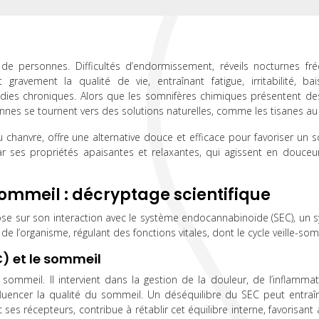
e personnes. Difficultés d’endormissement, réveils nocturnes fré
avement la qualité de vie, entraînant fatigue, irritabilité, ba
ies chroniques. Alors que les somnifères chimiques présentent des
nnes se tournent vers des solutions naturelles, comme les tisanes au
u chanvre, offre une alternative douce et efficace pour favoriser un
ar ses propriétés apaisantes et relaxantes, qui agissent en douceur
sommeil : décryptage scientifique
ose sur son interaction avec le système endocannabinoïde (SEC), un 
l’organisme, régulant des fonctions vitales, dont le cycle veille-som
) et le sommeil
sommeil. Il intervient dans la gestion de la douleur, de l’inflammat
nfluencer la qualité du sommeil. Un déséquilibre du SEC peut entraî
es récepteurs, contribue à rétablir cet équilibre interne, favorisant 