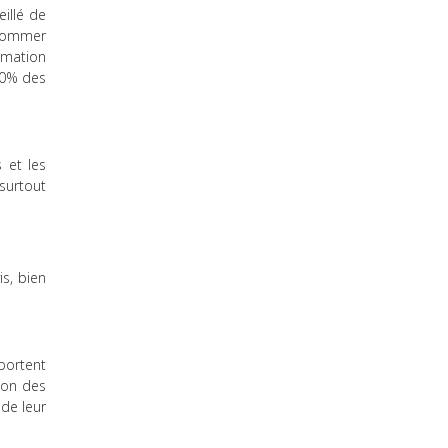
illé de
nsommer
mmation
80% des
 et les
surtout
s, bien
portent
ion des
 de leur