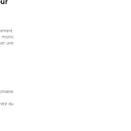
eur
llement.
t moins
iser une
romaine
reté du