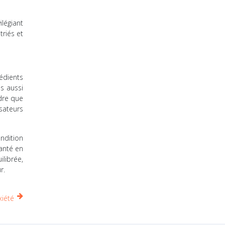
ilégiant
triés et
édients
s aussi
ndre que
sateurs
ndition
anté en
librée,
r.
xiété