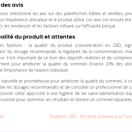
 des avis
vons sélectionné les avis sur des plateformes fiables et vérifiées, priv
 l’expérience utilisateur et le produit utilisé. Les avis ont ensuite été 
s, les tendances et les facteurs influant sur l’efficacité perçue.
ualité du produit et attentes
urs facteurs : la qualité du produit (concentration en CBD, ingr
pect du dosage recommandé, la régularité de la consommation, mai
sateur. Il est important de se fixer des objectifs réalistes et de compre
ent pour améliorer la qualité du sommeil. Environ 20% des utili
 l’importance de l’aspect individuel.
 naturelle et prometteuse pour améliorer la qualité du sommeil, à co
ecter les dosages recommandés et de consulter un professionnel de s
socier cette approche à une hygiène de vie saine (alimentation équi
 essentiel pour optimiser les résultats et obtenir un sommeil réparateu
ues
Granions CBD : efficacité prouvée pour l’an