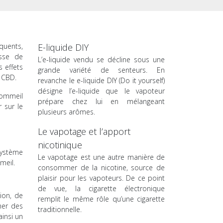
quents,
E-liquide DIY
isse de
L’e-liquide vendu se décline sous une
 effets
grande variété de senteurs. En
 CBD.
revanche le e-liquide DIY (Do it yourself)
désigne l’e-liquide que le vapoteur
 sommeil
prépare chez lui en mélangeant
 sur le
plusieurs arômes.
Le vapotage et l’apport
nicotinique
système
Le vapotage est une autre manière de
meil.
consommer de la nicotine, source de
plaisir pour les vapoteurs. De ce point
de vue, la cigarette électronique
ion, de
remplit le même rôle qu’une cigarette
ner des
traditionnelle.
ainsi un