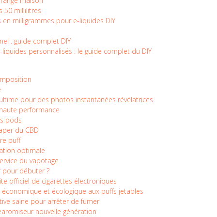
 orange maison
50 millilitres
 en milligrammes pour e-liquides DIY
mel : guide complet DIY
 e-liquides personnalisés : le guide complet du DIY
composition
e
e ultime pour des photos instantanées révélatrices
l haute performance
des pods
vaper du CBD
re puff
xation optimale
u service du vapotage
r pour débuter ?
ite officiel de cigarettes électroniques
ve économique et écologique aux puffs jetables
tive saine pour arrêter de fumer
earomiseur nouvelle génération