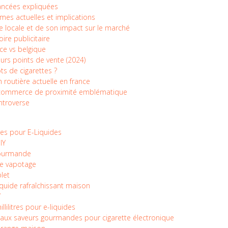
ancées expliquées
mes actuelles et implications
re locale et de son impact sur le marché
re publicitaire
ce vs belgique
urs points de vente (2024)
ts de cigarettes ?
routière actuelle en france
 un commerce de proximité emblématique
ontroverse
res pour E-Liquides
IY
gourmande
ce vapotage
let
liquide rafraîchissant maison
Y
lilitres pour e-liquides
s aux saveurs gourmandes pour cigarette électronique