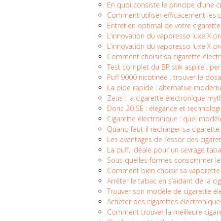
En quoi consiste le principe d’une c
Comment utiliser efficacement les p
Entretien optimal de votre cigarette
L’innovation du vaporesso luxe X p
L’innovation du vaporesso luxe X p
Comment choisir sa cigarette élect
Test complet du BP stik aspire : p
Puff 9000 nicotinée : trouver le do
La pipe rapide : alternative moderne 
Zeus : la cigarette électronique my
Doric 20 SE : élégance et technolo
Cigarette électronique : quel modèle
Quand faut-il recharger sa cigarett
Les avantages de l’essor des cigare
La puff, idéale pour un sevrage ta
Sous quelles formes consommer le
Comment bien choisir sa vaporette
Arrêter le tabac en s’aidant de la ci
Trouver son modèle de cigarette éle
Acheter des cigarettes électronique
Comment trouver la meilleure cigare