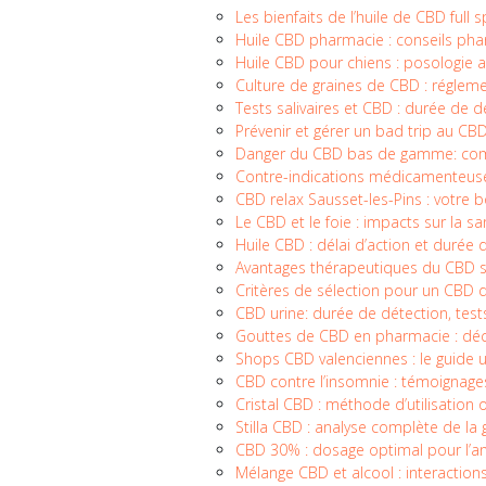
Les bienfaits de l’huile de CBD full 
Huile CBD pharmacie : conseils ph
Huile CBD pour chiens : posologie 
Culture de graines de CBD : réglem
Tests salivaires et CBD : durée de d
Prévenir et gérer un bad trip au CB
Danger du CBD bas de gamme: compo
Contre-indications médicamenteuse
CBD relax Sausset-les-Pins : votre
Le CBD et le foie : impacts sur la s
Huile CBD : délai d’action et durée 
Avantages thérapeutiques du CBD 
Critères de sélection pour un CBD d
CBD urine: durée de détection, tests
Gouttes de CBD en pharmacie : déc
Shops CBD valenciennes : le guide 
CBD contre l’insomnie : témoignages
Cristal CBD : méthode d’utilisati
Stilla CBD : analyse complète de 
CBD 30% : dosage optimal pour l’an
Mélange CBD et alcool : interactio