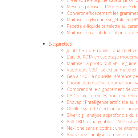
Créer votre e-liquide saveur citron
Mesures précises : L’Importance des 
Convertir efficacement les grammes
Maîtriser la glycérine végétale en DIY
Recette e-liquide tartelette au cara
Maîtriser le calcul de dilution pour
E-cigarettes
Joints CBD pré-roulés : qualité et 
L’art du RDTA en vapotage modern
Maîtriser la photo puff 9K : le guid
Vapoteurs CBD : sélection matérie
Gen air 40 : la nouvelle référence 
Choisir son matériel optimal pour 
Comprendre le clignotement de vot
CBD relax : formules pour une rela
Enovap : l’intelligence artificielle a
Quelle cigarette électronique choisi
Silver cig : analyse approfondie du s
Puff CBD rechargeable : L’Alternati
Nexi one sans nicotine : une alterna
Vapozone : analyse complète du cl