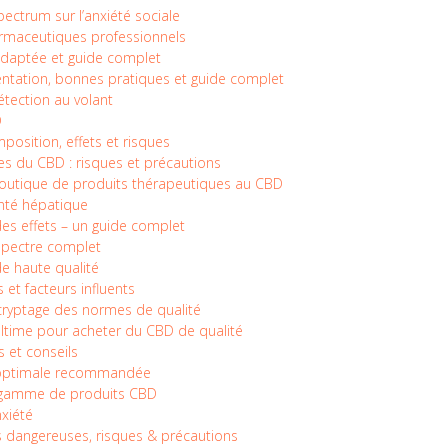
spectrum sur l’anxiété sociale
armaceutiques professionnels
adaptée et guide complet
entation, bonnes pratiques et guide complet
étection au volant
D
sition, effets et risques
s du CBD : risques et précautions
 boutique de produits thérapeutiques au CBD
anté hépatique
des effets – un guide complet
spectre complet
e haute qualité
 et facteurs influents
ryptage des normes de qualité
ultime pour acheter du CBD de qualité
 et conseils
on optimale recommandée
la gamme de produits CBD
xiété
ns dangereuses, risques & précautions