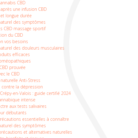
 cannabis CBD
 après une infusion CBD
 et longue durée
naturel des symptômes
ls CBD massage sportif
sation du CBD
on vos besoins
aturel des douleurs musculaires
duits efficaces
 homéopathiques
le CBD prouvée
vec le CBD
naturelle Anti-Stress
 contre la dépression
répy-en-Valois : guide certifié 2024
annabique intense
ctre aux tests salivaires
pour débutants
écautions essentielles à connaître
naturel des symptômes
récautions et alternatives naturelles