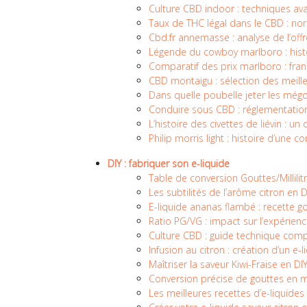
Culture CBD indoor : techniques av
Taux de THC légal dans le CBD : nor
Cbd.fr annemasse : analyse de l’off
Légende du cowboy marlboro : histoi
Comparatif des prix marlboro : fran
CBD montaigu : sélection des meille
Dans quelle poubelle jeter les mégo
Conduire sous CBD : réglementation 
L’histoire des civettes de liévin :
Philip morris light : histoire d’une c
DIY : fabriquer son e-liquide
Table de conversion Gouttes/Millilit
Les subtilités de l’arôme citron en D
E-liquide ananas flambé : recette 
Ratio PG/VG : impact sur l’expérien
Culture CBD : guide technique comp
Infusion au citron : création d’un e-
Maîtriser la saveur Kiwi-Fraise en DI
Conversion précise de gouttes en mil
Les meilleures recettes d’e-liquide