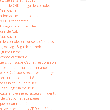
s, bienfaits et risques
ion de CBD : un guide complet
 faut savoir
ation actuelle et risques
els CBD concentrés
et dosages recommandés
’huile de CBD
faut savoir
uide complet et conseils d’experts
s, dosage & guide complet
 guide ultime
 rythme cardiaque
iers : un guide d’achat responsable
e : dosage optimal recommandé
 de CBD : études récentes et analyse
et critères de qualité
 Qualité-Prix détaillée
ur soulager la douleur
ection moyenne et facteurs influents
de d’action et avantages
tique recommandé
t avec les tisanes CBD certifiées