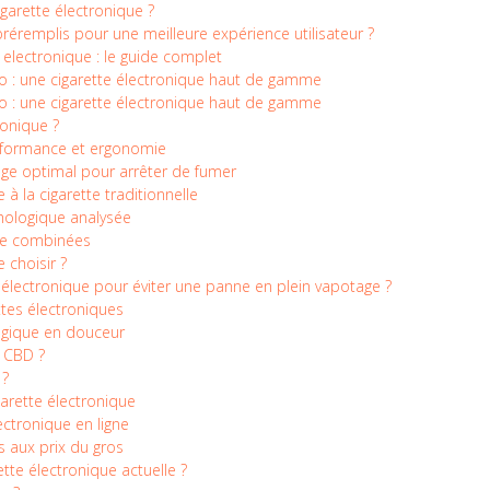
igarette électronique ?
réremplis pour une meilleure expérience utilisateur ?
 electronique : le guide complet
ro : une cigarette électronique haut de gamme
ro : une cigarette électronique haut de gamme
ronique ?
erformance et ergonomie
sage optimal pour arrêter de fumer
à la cigarette traditionnelle
thologique analysée
gie combinées
 choisir ?
e électronique pour éviter une panne en plein vapotage ?
ttes électroniques
bagique en douceur
 CBD ?
 ?
garette électronique
ctronique en ligne
s aux prix du gros
tte électronique actuelle ?