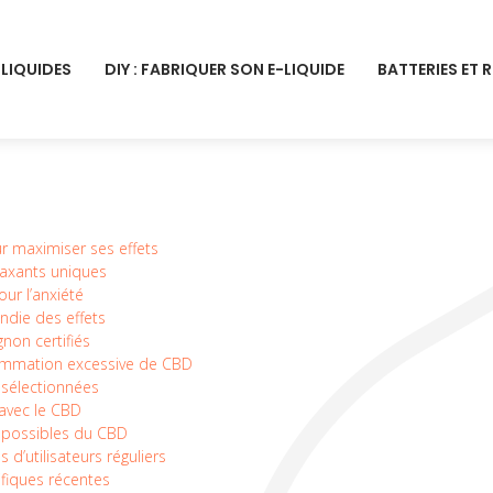
-LIQUIDES
DIY : FABRIQUER SON E-LIQUIDE
BATTERIES ET 
r maximiser ses effets
elaxants uniques
ur l’anxiété
ndie des effets
non certifiés
ommation excessive de CBD
 sélectionnées
 avec le CBD
 possibles du CBD
 d’utilisateurs réguliers
fiques récentes