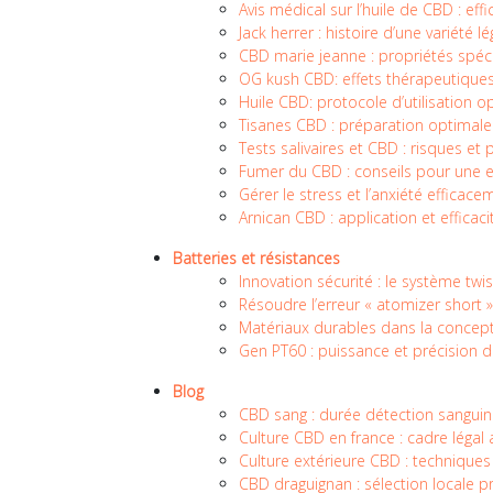
Avis médical sur l’huile de CBD : eff
Jack herrer : histoire d’une variété 
CBD marie jeanne : propriétés spéci
OG kush CBD: effets thérapeutiques
Huile CBD: protocole d’utilisation 
Tisanes CBD : préparation optimale
Tests salivaires et CBD : risques et
Fumer du CBD : conseils pour une 
Gérer le stress et l’anxiété efficac
Arnican CBD : application et efficac
Batteries et résistances
Innovation sécurité : le système twi
Résoudre l’erreur « atomizer short »
Matériaux durables dans la concep
Gen PT60 : puissance et précision
Blog
CBD sang : durée détection sangui
Culture CBD en france : cadre légal 
Culture extérieure CBD : techniques
CBD draguignan : sélection locale 