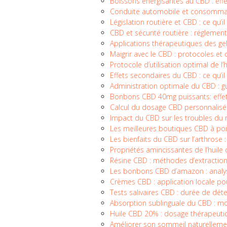
Boissons énergisantes au CBD : effet
Conduite automobile et consommat
Législation routière et CBD : ce qu’il
CBD et sécurité routière : réglement
Applications thérapeutiques des g
Maigrir avec le CBD : protocoles 
Protocole d’utilisation optimal de l
Effets secondaires du CBD : ce qu’il 
Administration optimale du CBD : g
Bonbons CBD 40mg puissants: effet
Calcul du dosage CBD personnalisé:
Impact du CBD sur les troubles du
Les meilleures boutiques CBD à poit
Les bienfaits du CBD sur l’arthros
Propriétés amincissantes de l’huile
Résine CBD : méthodes d’extraction 
Les bonbons CBD d’amazon : analyse
Crèmes CBD : application locale po
Tests salivaires CBD : durée de dét
Absorption sublinguale du CBD : mo
Huile CBD 20% : dosage thérapeu
Améliorer son sommeil naturellemen