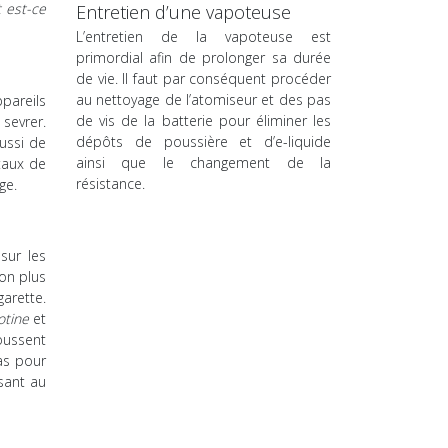
t est-ce
Entretien d’une vapoteuse
L’entretien de la vapoteuse est
primordial afin de prolonger sa durée
de vie. Il faut par conséquent procéder
au nettoyage de l’atomiseur et des pas
ppareils
de vis de la batterie pour éliminer les
sevrer.
dépôts de poussière et d’e-liquide
ussi de
ainsi que le changement de la
taux de
résistance.
ge.
sur les
non plus
garette.
otine
et
oussent
as pour
sant au