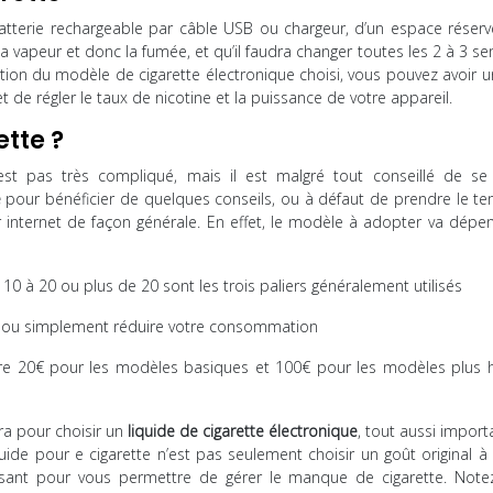
tterie rechargeable par câble USB ou chargeur, d’un espace réserv
 la vapeur et donc la fumée, et qu’il faudra changer toutes les 2 à 3 s
tion du modèle de cigarette électronique choisi, vous pouvez avoir u
 de régler le taux de nicotine et la puissance de votre appareil.
tte ?
est pas très compliqué, mais il est malgré tout conseillé de se
e
pour bénéficier de quelques conseils, ou à défaut de prendre le t
r internet de façon générale. En effet, le modèle à adopter va dépe
0 à 20 ou plus de 20 sont les trois paliers généralement utilisés
ette ou simplement réduire votre consommation
 entre 20€ pour les modèles basiques et 100€ pour les modèles plus 
ra pour choisir un
liquide de cigarette électronique
, tout aussi impor
iquide pour e cigarette n’est pas seulement choisir un goût original à 
ffisant pour vous permettre de gérer le manque de cigarette. Note