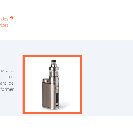
r des
rices
ne à la
est un
tant de
nsformer