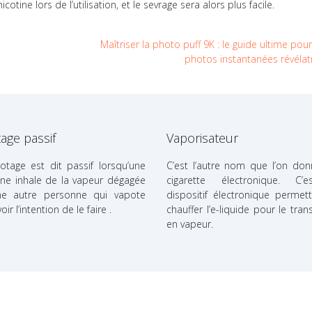
tine lors de l’utilisation, et le sevrage sera alors plus facile.
Maîtriser la photo puff 9K : le guide ultime pou
photos instantanées révélat
age passif
Vaporisateur
otage est dit passif lorsqu’une
C’est l’autre nom que l’on don
ne inhale de la vapeur dégagée
cigarette électronique. C’
ne autre personne qui vapote
dispositif électronique permet
ir l’intention de le faire .
chauffer l’e-liquide pour le tra
en vapeur.
Plan du site