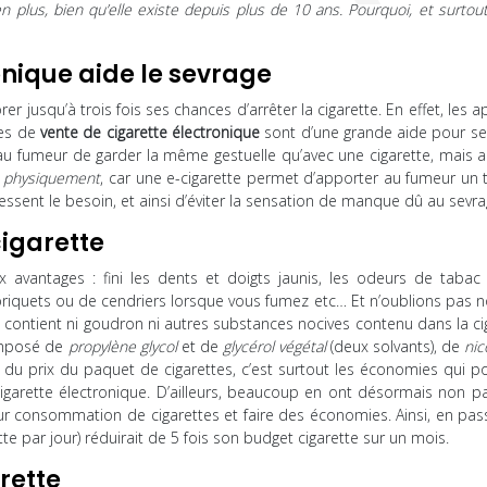
n plus, bien qu’elle existe depuis plus de 10 ans. Pourquoi, et surtou
onique aide le sevrage
r jusqu’à trois fois ses chances d’arrêter la cigarette. En effet, les a
es de
vente de cigarette électronique
sont d’une grande aide pour se 
 au fumeur de garder la même gestuelle qu’avec une cigarette, mais a
i
physiquement
, car une e-cigarette permet d’apporter au fumeur un 
ressent le besoin, et ainsi d’éviter la sensation de manque dû au sevra
cigarette
 avantages : fini les dents et doigts jaunis, les odeurs de tabac 
 briquets ou de cendriers lorsque vous fumez etc… Et n’oublions pas 
e contient ni goudron ni autres substances nocives contenu dans la ci
omposé de
propylène glycol
et de
glycérol végétal
(deux solvants), de
nic
n du prix du paquet de cigarettes, c’est surtout les économies qui p
cigarette électronique. D’ailleurs, beaucoup en ont désormais non p
ur consommation de cigarettes et faire des économies. Ainsi, en pas
e par jour) réduirait de 5 fois son budget cigarette sur un mois.
rette