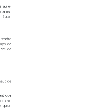
é au e-
emaines.
n écran
 rendre
emps de
ndre de
haut de
tant que
inhaler,
z qu’un