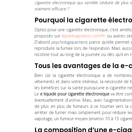
cigarette électronique qui semble séduire de plus e
vraiment efficace ?
Pourquoi la cigarette électr
Optez pour une cigarette électronique, c’est améliore
proposés sur
lepetitvapoteur.com/fr/
ou autres sit
D’abord
psychologiquement
, parce qu’elle permet
reproduire la fumée lors de l’expiration. Mais auss
nicotine tout au long de la journée ou dès qu’il en 
Tous les avantages de la e-
Bien sûr la cigarette électronique a de nombreux
vêtements et dans votre intérieur, la nécessité de
les bénéfices sur la santé puisqu’une e-cigarette n
Le
e liquide pour cigarette électronique
va être c
éventuellement d’
arôme
. Mais, avec l’augmentatio
de plus en plus de fumeurs à se tourner vers la 
arrêter de fumer mais simplement pour réduire le
vapotage, un fumeur moyen (environ 10 à 15 cigarett
La composition d’une e-ciga