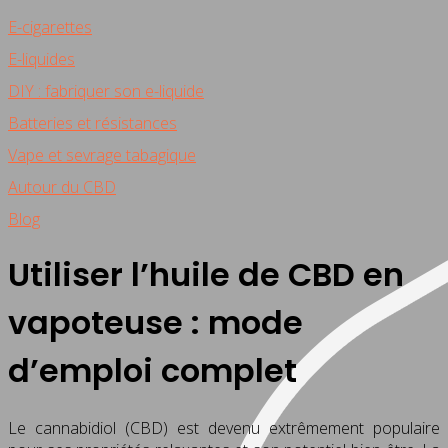
E-cigarettes
E-liquides
DIY : fabriquer son e-liquide
Batteries et résistances
Vape et sevrage tabagique
Autour du CBD
Blog
Utiliser l’huile de CBD en
vapoteuse : mode
d’emploi complet
Le cannabidiol (CBD) est devenu extrêmement populaire