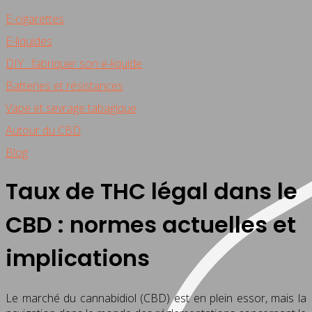
E-cigarettes
E-liquides
DIY : fabriquer son e-liquide
Batteries et résistances
Vape et sevrage tabagique
Autour du CBD
Blog
Taux de THC légal dans le
CBD : normes actuelles et
implications
Le marché du cannabidiol (CBD) est en plein essor, mais la