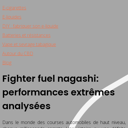
E-cigarettes
E-liquides
DIY : fabriquer son e-liquide
Batteries et résistances
Vape et sevrage tabagique
Autour du CBD
Blog
Fighter fuel nagashi:
performances extrêmes
analysées
Dans le monde des courses automobiles de haut niveau,