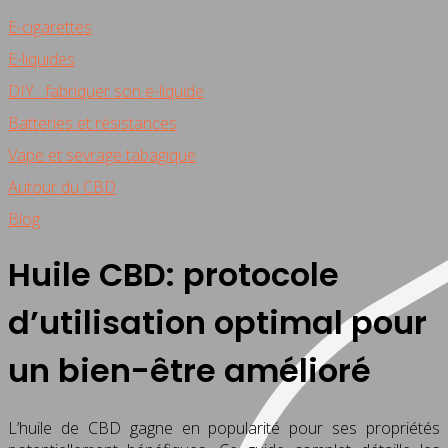
E-cigarettes
E-liquides
DIY : fabriquer son e-liquide
Batteries et résistances
Vape et sevrage tabagique
Autour du CBD
Blog
Huile CBD: protocole
d’utilisation optimal pour
un bien-être amélioré
L’huile de CBD gagne en popularité pour ses propriétés