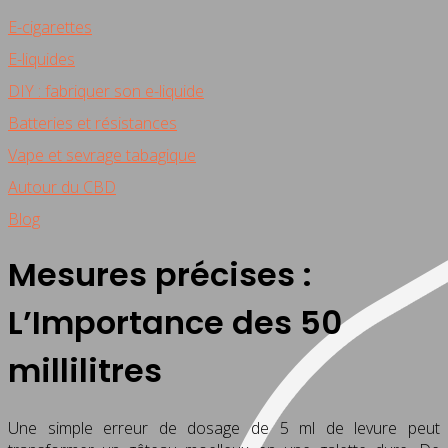
E-cigarettes
E-liquides
DIY : fabriquer son e-liquide
Batteries et résistances
Vape et sevrage tabagique
Autour du CBD
Blog
Mesures précises :
L’Importance des 50
millilitres
Une simple erreur de dosage de 5 ml de levure peut