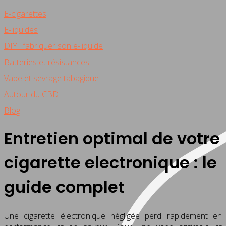
E-cigarettes
E-liquides
DIY : fabriquer son e-liquide
Batteries et résistances
Vape et sevrage tabagique
Autour du CBD
Blog
Entretien optimal de votre
cigarette electronique : le
guide complet
Une cigarette électronique négligée perd rapidement en