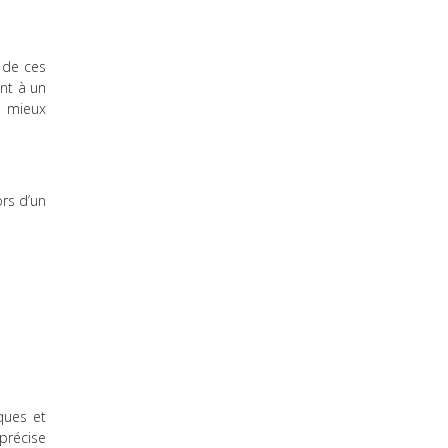
 de ces
ant à un
r mieux
ors d’un
iques et
précise