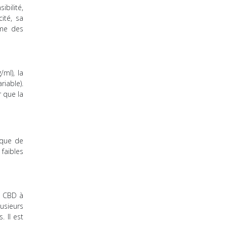
ibilité,
ité, sa
ême des
ml), la
riable).
r que la
sque de
faibles
e CBD à
usieurs
. Il est