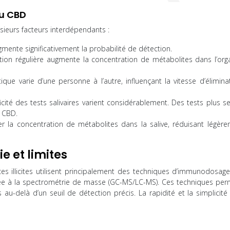
du CBD
sieurs facteurs interdépendants :
ente significativement la probabilité de détection.
n régulière augmente la concentration de métabolites dans l’org
ue varie d’une personne à l’autre, influençant la vitesse d’élimina
ificité des tests salivaires varient considérablement. Des tests plus s
e CBD.
r la concentration de métabolites dans la salive, réduisant légère
e et limites
ces illicites utilisent principalement des techniques d’immunodosag
ée à la spectrométrie de masse (GC-MS/LC-MS). Ces techniques per
au-delà d’un seuil de détection précis. La rapidité et la simplicité