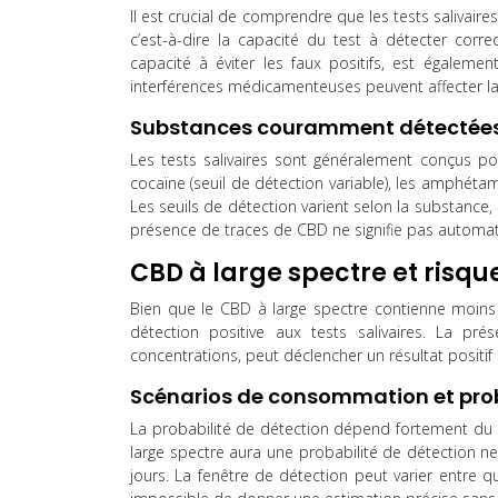
Il est crucial de comprendre que les tests salivaire
c’est-à-dire la capacité du test à détecter corr
capacité à éviter les faux positifs, est égalem
interférences médicamenteuses peuvent affecter la f
Substances couramment détectée
Les tests salivaires sont généralement conçus pour
cocaïne (seuil de détection variable), les amphétami
Les seuils de détection varient selon la substance, 
présence de traces de CBD ne signifie pas automa
CBD à large spectre et risqu
Bien que le CBD à large spectre contienne moin
détection positive aux tests salivaires. La pr
concentrations, peut déclencher un résultat positif s
Scénarios de consommation et prob
La probabilité de détection dépend fortement 
large spectre aura une probabilité de détection 
jours. La fenêtre de détection peut varier entre q