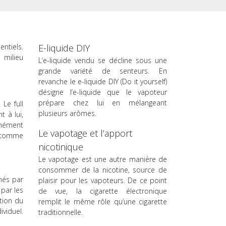
ntiels.
E-liquide DIY
 milieu
L’e-liquide vendu se décline sous une
grande variété de senteurs. En
revanche le e-liquide DIY (Do it yourself)
désigne l’e-liquide que le vapoteur
prépare chez lui en mélangeant
Le full
plusieurs arômes.
 à lui,
rmément
Le vapotage et l’apport
é comme
nicotinique
Le vapotage est une autre manière de
consommer de la nicotine, source de
nés par
plaisir pour les vapoteurs. De ce point
 par les
de vue, la cigarette électronique
tion du
remplit le même rôle qu’une cigarette
viduel.
traditionnelle.