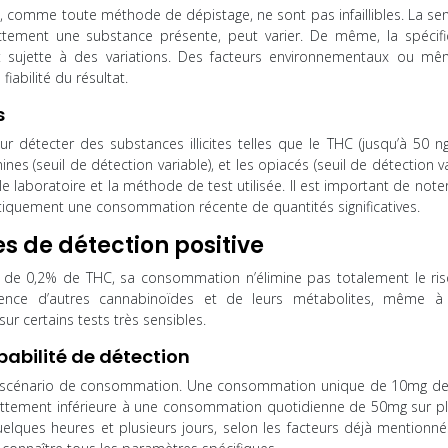
s, comme toute méthode de dépistage, ne sont pas infaillibles. La sens
ectement une substance présente, peut varier. De même, la spécific
ent sujette à des variations. Des facteurs environnementaux ou m
iabilité du résultat.
s
 détecter des substances illicites telles que le THC (jusqu’à 50 ng/
nes (seuil de détection variable), et les opiacés (seuil de détection va
le laboratoire et la méthode de test utilisée. Il est important de note
tiquement une consommation récente de quantités significatives.
es de détection positive
s de 0,2% de THC, sa consommation n’élimine pas totalement le ri
ésence d’autres cannabinoïdes et de leurs métabolites, même à 
ur certains tests très sensibles.
abilité de détection
du scénario de consommation. Une consommation unique de 10mg d
nettement inférieure à une consommation quotidienne de 50mg sur pl
uelques heures et plusieurs jours, selon les facteurs déjà mentionnés