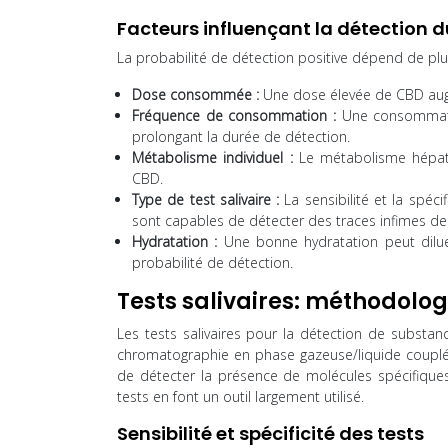
Facteurs influençant la détection 
La probabilité de détection positive dépend de plu
Dose consommée :
Une dose élevée de CBD augm
Fréquence de consommation :
Une consommatio
prolongant la durée de détection.
Métabolisme individuel :
Le métabolisme hépatiq
CBD.
Type de test salivaire :
La sensibilité et la spéc
sont capables de détecter des traces infimes d
Hydratation :
Une bonne hydratation peut dilue
probabilité de détection.
Tests salivaires: méthodologi
Les tests salivaires pour la détection de substan
chromatographie en phase gazeuse/liquide coupl
de détecter la présence de molécules spécifiques 
tests en font un outil largement utilisé.
Sensibilité et spécificité des tests