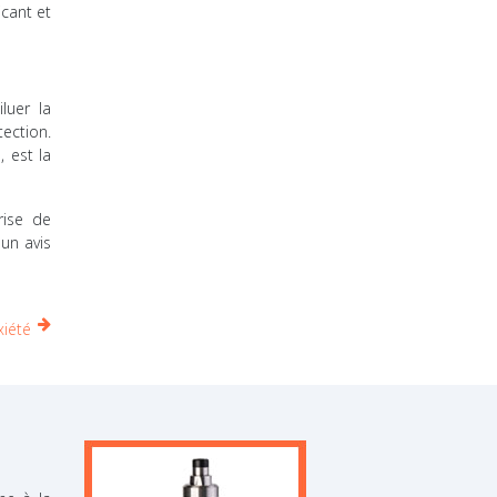
icant et
luer la
ection.
 est la
rise de
un avis
xiété