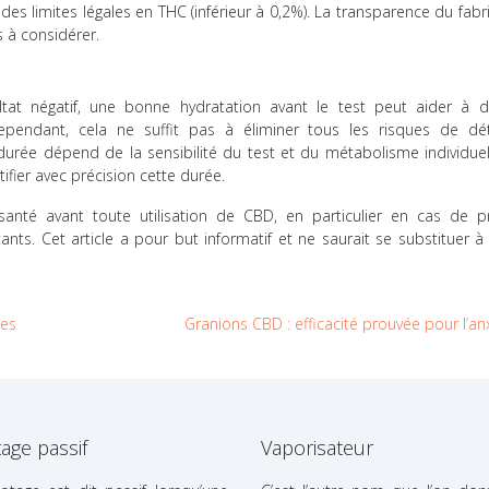
des limites légales en THC (inférieur à 0,2%). La transparence du fabr
s à considérer.
at négatif, une bonne hydratation avant le test peut aider à di
ependant, cela ne suffit pas à éliminer tous les risques de dét
durée dépend de la sensibilité du test et du métabolisme individuel,
ifier avec précision cette durée.
 santé avant toute utilisation de CBD, en particulier en cas de p
s. Cet article a pour but informatif et ne saurait se substituer à 
ues
Granions CBD : efficacité prouvée pour l’an
age passif
Vaporisateur