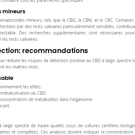
connaître tous les paramètres spécifiques.
s mineurs
annabinoïdes mineurs, tels que le CBG, le CBN, et le CBC. Certaines
tectées par des tests salivaires particulièrement sensibles, contribu
tectable. Des recherches supplémentaires sont nécessaires pou
es tests salivaires.
tection: recommandations
ur réduire les risques de détection positive au CBD à large spectre l
ent les maîtres mots.
sable
ntivement les effets.
e métabolisation du CBD.
 concentration de métabolites dans l’organisme.
cant.
 à large spectre de haute qualité, issus de cultures certifiées biolog
tes et complètes. Ces analyses doivent indiquer la concentration 