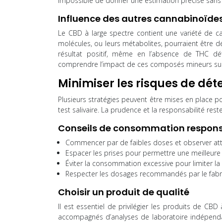
impossible de donner une estimation précise sans 
Influence des autres cannabinoïde
Le CBD à large spectre contient une variété de c
molécules, ou leurs métabolites, pourraient être dé
résultat positif, même en l’absence de THC dé
comprendre l’impact de ces composés mineurs sur l
Minimiser les risques de dé
Plusieurs stratégies peuvent être mises en place po
test salivaire. La prudence et la responsabilité rest
Conseils de consommation respon
Commencer par de faibles doses et observer atte
Espacer les prises pour permettre une meilleur
Éviter la consommation excessive pour limiter la
Respecter les dosages recommandés par le fabri
Choisir un produit de qualité
Il est essentiel de privilégier les produits de CBD
accompagnés d’analyses de laboratoire indépendan