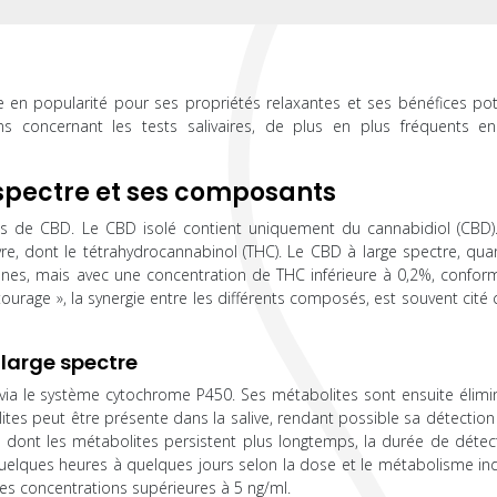
en popularité pour ses propriétés relaxantes et ses bénéfices pote
ns concernant les tests salivaires, de plus en plus fréquents en
spectre et ses composants
rmes de CBD. Le CBD isolé contient uniquement du cannabidiol (CBD). 
, dont le tétrahydrocannabinol (THC). Le CBD à large spectre, quant
ènes, mais avec une concentration de THC inférieure à 0,2%, confo
ourage », la synergie entre les différents composés, est souvent cit
large spectre
 via le système cytochrome P450. Ses métabolites sont ensuite élimi
lites peut être présente dans la salive, rendant possible sa détection
, dont les métabolites persistent plus longtemps, la durée de détec
uelques heures à quelques jours selon la dose et le métabolisme indi
des concentrations supérieures à 5 ng/ml.