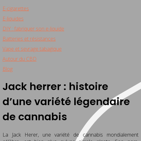
E-cigarettes
E-liquides
DIY : fabriquer son e-liquide
Batteries et résistances
Vape et sevrage tabagique
Autour du CBD
Blog
Jack herrer : histoire
d’une variété légendaire
de cannabis
La Jack Herer, une variété de cannabis mondialement